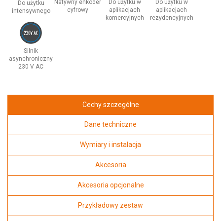
Natywny enkoder
Do użytku w
Do użytku w
Do użytku
cyfrowy
aplikacjach
aplikacjach
intensywnego
komercyjnych
rezydencyjnych
Silnik
asynchroniczny
230 V AC
Cechy szczególne
Dane techniczne
Wymiary i instalacja
Akcesoria
Akcesoria opcjonalne
Przykładowy zestaw