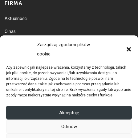
FIRMA
Aktualności
O nas
Dostawa towarów
Zarządzaj zgodami plików
cookie
Aby zapewnić jak najlepsze wrażenia, korzystamy z technologii, takich
jak pliki cookie, do przechowywania i/lub uzyskiwania dostępu do
informacji o urządzeniu. Zgoda na te technologie pozwoli nam
przetwarzać dane, takie jak zachowanie podczas przeglądania lub
unikalne identyfikatory na tej stronie. Brak wyrażenia zgody lub wycofanie
zgody może niekorzystnie wpłynąć na niektóre cechy i funkcje.
POLITYKA PRYWATNOŚCI
RODO
Akceptuję
COOKIES
Odmów
© 2026 Copyright Ditex |
infin sp. z o.o.