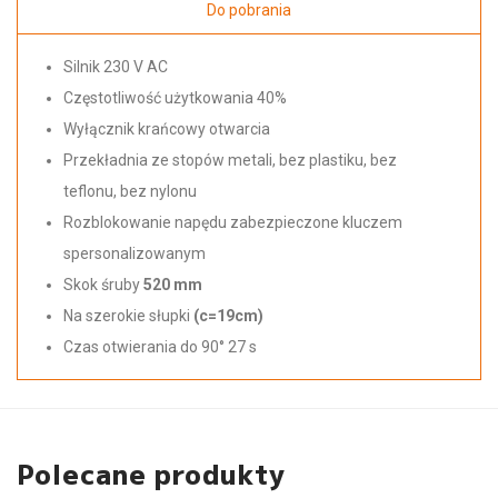
Do pobrania
Silnik 230 V AC
Częstotliwość użytkowania 40%
Wyłącznik krańcowy otwarcia
Przekładnia ze stopów metali, bez plastiku, bez
teflonu, bez nylonu
Rozblokowanie napędu zabezpieczone kluczem
spersonalizowanym
Skok śruby
520 mm
Na szerokie słupki
(c=19cm)
Czas otwierania do 90° 27 s
Polecane produkty