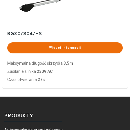
BG30/804/HS
Więcej informacji
Maksymalna długość skrzydła
3,5m
Zasilanie silnika
230V AC
Czas otwierania
27 s
PRODUKTY
Automatyka do bram i szlabany