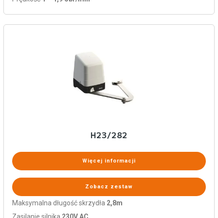
H23/282
Więcej informacji
Zobacz zestaw
Maksymalna długość skrzydła
2,8m
Zasilanie silnika
230V AC