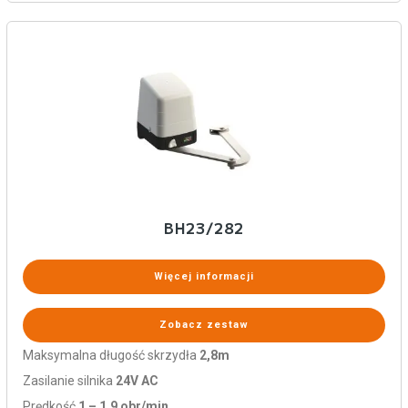
BH23/282
Więcej informacji
Zobacz zestaw
Maksymalna długość skrzydła
2,8m
Zasilanie silnika
24V AC
Prędkość
1 – 1,9 obr/min