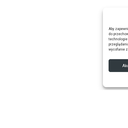
Aby zapewnić
do przechow
technologie
przeglądania
wycofanie z
Ak