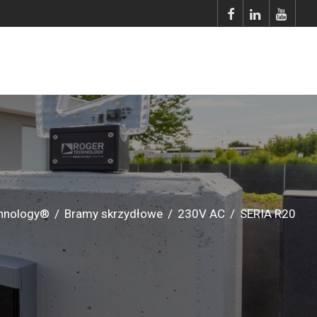
hnology®
/
Bramy skrzydłowe
/
230V AC
/
SERIA R20