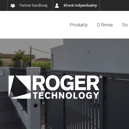
Partner handlowy
Klient indywidualny
Produkty
O firmie
Do 