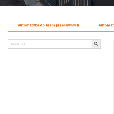
Automatyka do bram przesuwnych
Automat
Search Button
Search
for: