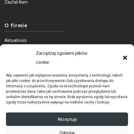
Zaufali Nam
O firmie
Aktualności
O nas
Zarządzaj zgodami plików
cookie
Aby zapewnić jak najlepsze wrażenia, korzystamy z technologii, takich
jak pliki cookie, do przechowywania i/lub uzyskiwania dostępu do
informacji o urządzeniu. Zgoda na te technologie pozwoli nam
przetwarzać dane, takie jak zachowanie podczas przeglądania lub
unikalne identyfikatory na tej stronie. Brak wyrażenia zgody lub wycofanie
zgody może niekorzystnie wpłynąć na niektóre cechy i funkcje.
POLITYKA PRYWATNOŚCI
RODO
Akceptuję
COOKIES
Odmów