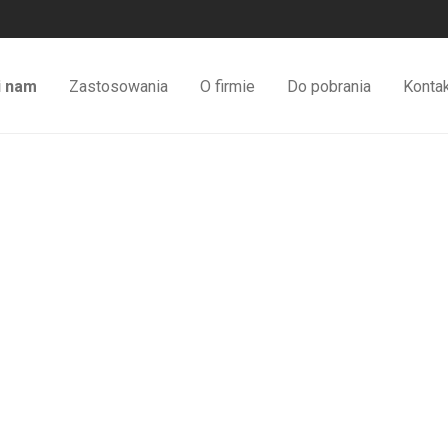
i nam
Zastosowania
O firmie
Do pobrania
Konta