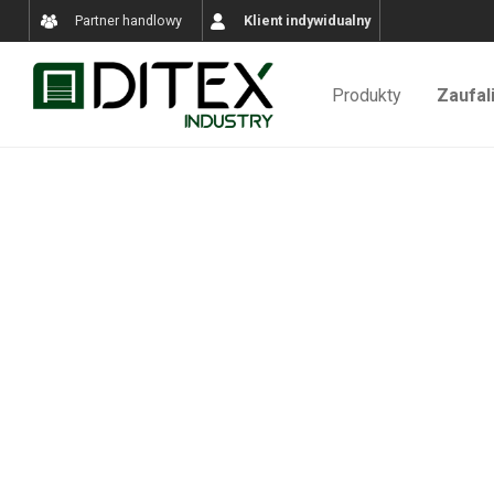
Partner handlowy
Klient indywidualny
Produkty
Zaufal