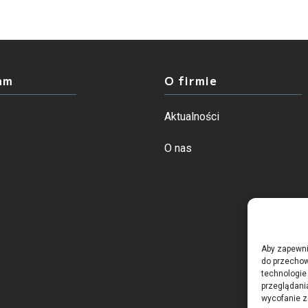
am
O firmie
Aktualności
O nas
Aby zapewnić
do przechow
technologie
przeglądania
wycofanie z