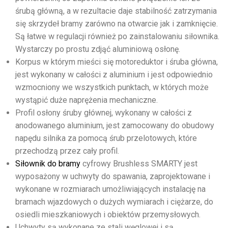
śrubą główną, a w rezultacie daje stabilność zatrzymania
się skrzydeł bramy zarówno na otwarcie jak i zamknięcie.
Są łatwe w regulacji również po zainstalowaniu siłownika.
Wystarczy po prostu zdjąć aluminiową osłonę.
Korpus w którym mieści się motoreduktor i śruba główna,
jest wykonany w całości z aluminium i jest odpowiednio
wzmocniony we wszystkich punktach, w których może
wystąpić duże naprężenia mechaniczne.
Profil osłony śruby głównej, wykonany w całości z
anodowanego aluminium, jest zamocowany do obudowy
napędu silnika za pomocą śrub przelotowych, które
przechodzą przez cały profil.
Siłownik do bramy
cyfrowy Brushless SMARTY jest
wyposażony w uchwyty do spawania, zaprojektowane i
wykonane w rozmiarach umożliwiających instalację na
bramach wjazdowych o dużych wymiarach i ciężarze, do
osiedli mieszkaniowych i obiektów przemysłowych.
Uchwyty są wykonane ze stali węglowej i są