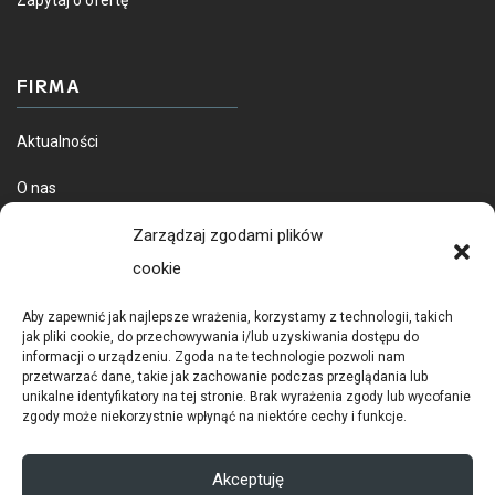
FIRMA
Aktualności
O nas
Dostawa towarów
Zarządzaj zgodami plików
cookie
Aby zapewnić jak najlepsze wrażenia, korzystamy z technologii, takich
jak pliki cookie, do przechowywania i/lub uzyskiwania dostępu do
informacji o urządzeniu. Zgoda na te technologie pozwoli nam
przetwarzać dane, takie jak zachowanie podczas przeglądania lub
unikalne identyfikatory na tej stronie. Brak wyrażenia zgody lub wycofanie
zgody może niekorzystnie wpłynąć na niektóre cechy i funkcje.
POLITYKA PRYWATNOŚCI
RODO
Akceptuję