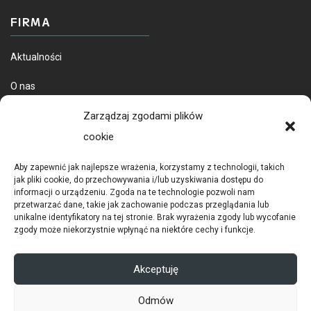
FIRMA
Aktualności
O nas
Dostawa towarów
Zarządzaj zgodami plików
cookie
Aby zapewnić jak najlepsze wrażenia, korzystamy z technologii, takich
jak pliki cookie, do przechowywania i/lub uzyskiwania dostępu do
informacji o urządzeniu. Zgoda na te technologie pozwoli nam
przetwarzać dane, takie jak zachowanie podczas przeglądania lub
unikalne identyfikatory na tej stronie. Brak wyrażenia zgody lub wycofanie
zgody może niekorzystnie wpłynąć na niektóre cechy i funkcje.
POLITYKA PRYWATNOŚCI
RODO
Akceptuję
COOKIES
Odmów