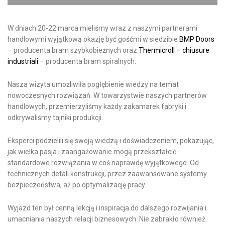
W dniach 20-22 marca mieliśmy wraz z naszymi partnerami
handlowymi wyjątkową okazję być gośćmi w siedzibie
BMP Doors
– producenta bram szybkobieżnych oraz
Thermicroll – chiusure
industriali
– producenta bram spiralnych.
Nasza wizyta umożliwiła pogłębienie wiedzy na temat
nowoczesnych rozwiązań. W towarzystwie naszych partnerów
handlowych, przemierzyliśmy każdy zakamarek fabryki i
odkrywaliśmy tajniki produkcji.
Eksperci podzielili się swoją wiedzą i doświadczeniem, pokazując,
jak wielka pasja i zaangażowanie mogą przekształcić
standardowe rozwiązania w coś naprawdę wyjątkowego. Od
technicznych detali konstrukcji, przez zaawansowane systemy
bezpieczeństwa, aż po optymalizację pracy.
Wyjazd ten był cenną lekcją i inspiracja do dalszego rozwijania i
umacniania naszych relacji biznesowych. Nie zabrakło również