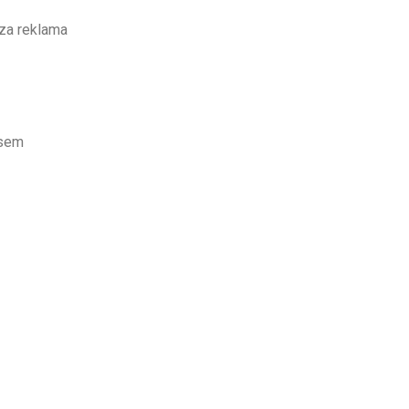
sza reklama
esem