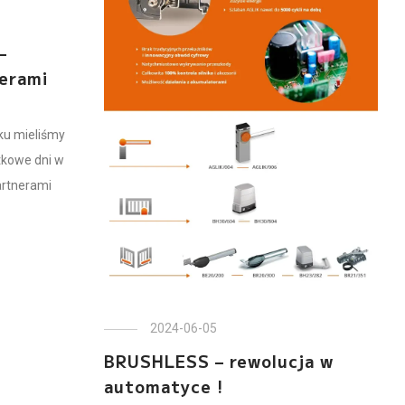
–
nerami
ku mieliśmy
tkowe dni w
artnerami
2024-06-05
BRUSHLESS – rewolucja w
automatyce !