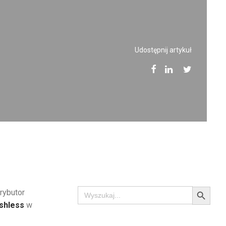
Udostępnij artykuł
Search Button
Search
rybutor
for:
shless
w