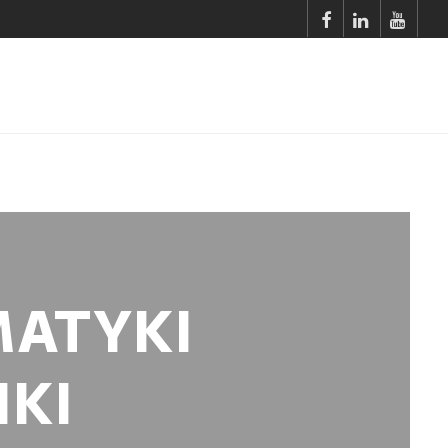
MATYKI
IKI