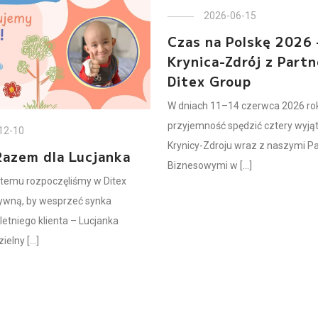
2026-06-15
Czas na Polskę 2026 
Krynica-Zdrój z Part
Ditex Group
W dniach 11–14 czerwca 2026 ro
przyjemność spędzić cztery wyją
12-10
Krynicy-Zdroju wraz z naszymi P
Razem dla Lucjanka
Biznesowymi w [...]
temu rozpoczęliśmy w Ditex
tywną, by wesprzeć synka
etniego klienta – Lucjanka
elny [...]