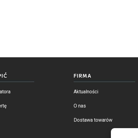
PIĆ
FIRMA
atora
Aktualności
rtę
O nas
Dostawa towarów