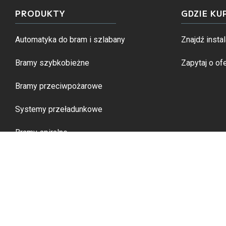
PRODUKTY
GDZIE KU
Automatyka do bram i szlabany
Znajdź instal
Bramy szybkobieżne
Zapytaj o ofe
Bramy przeciwpożarowe
Systemy przeładunkowe
Bramy spiralne
Oferta specjalna
POLITYKA PRYWATNOŚCI
RODO
COOKIES