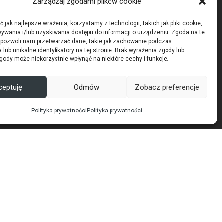
Zarządzaj zgodami plików cookie
 jak najlepsze wrażenia, korzystamy z technologii, takich jak pliki cookie,
ywania i/lub uzyskiwania dostępu do informacji o urządzeniu. Zgoda na te
 pozwoli nam przetwarzać dane, takie jak zachowanie podczas
 lub unikalne identyfikatory na tej stronie. Brak wyrażenia zgody lub
gody może niekorzystnie wpłynąć na niektóre cechy i funkcje.
ceptuję
Odmów
Zobacz preferencje
Polityka prywatności
Polityka prywatności