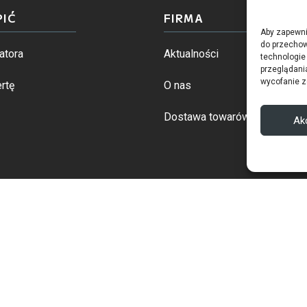
PIĆ
FIRMA
Aby zapewnić
do przechow
atora
Aktualności
technologie
przeglądania
wycofanie z
rtę
O nas
Dostawa towarów
Ak
© 2026 Copyright Ditex |
infin sp. z o.o.