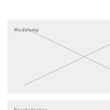
Modulamp
Brushstrokes