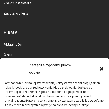
Znajdź instalatora
Zapytaj o ofertę
FIRMA
Aktualności
O nas
Dostawa towarów
Zarządzaj zgodami plików
cookie
Aby zapewnić jak najlepsze wrażenia, korzystamy z technologii, takich
jak pliki cookie, do przechowywania i/lub uzyskiwania dostępu do
informacji o urządzeniu. Zgoda na te technologie pozwoli nam
przetwarzać dane, takie jak zachowanie podczas przeglądania lub
unikalne identyfikatory na tej stronie. Brak wyrażenia zgody lub wycofanie
zgody może niekorzystnie wpłynąć na niektóre cechy i funkcje.
POLITYKA PRYWATNOŚCI