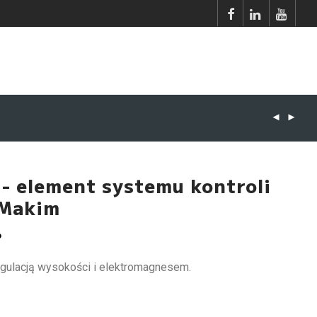
- element systemu kontroli
 Makim
o
egulacją wysokości i elektromagnesem.