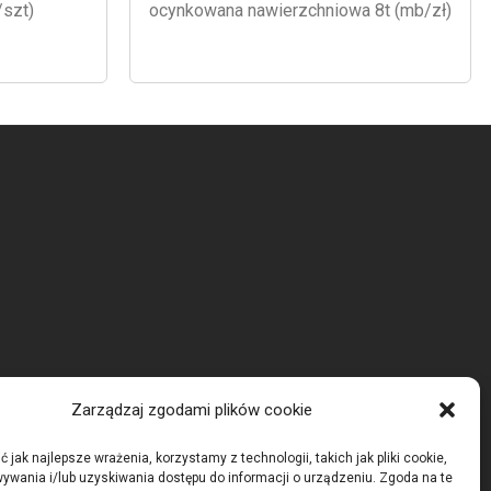
/szt)
ocynkowana nawierzchniowa 8t (mb/zł)
Zarządzaj zgodami plików cookie
 jak najlepsze wrażenia, korzystamy z technologii, takich jak pliki cookie,
ywania i/lub uzyskiwania dostępu do informacji o urządzeniu. Zgoda na te