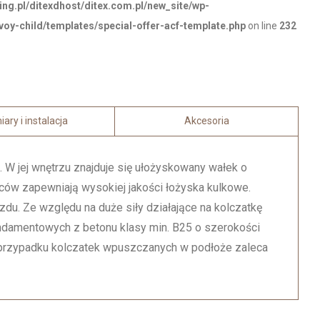
ing.pl/ditexdhost/ditex.com.pl/new_site/wp-
oy-child/templates/special-offer-acf-template.php
on line
232
ary i instalacja
Akcesoria
 W jej wnętrzu znajduje się ułożyskowany wałek o
ów zapewniają wysokiej jakości łożyska kulkowe.
zdu. Ze względu na duże siły działające na kolczatkę
ndamentowych z betonu klasy min. B25 o szerokości
przypadku kolczatek wpuszczanych w podłoże zaleca