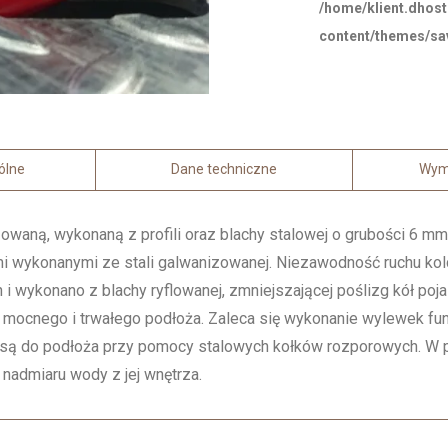
/home/klient.dhost
content/themes/sav
ólne
Dane techniczne
Wymi
waną, wykonaną z profili oraz blachy stalowej o grubości 6 mm.
wykonanymi ze stali galwanizowanej. Niezawodność ruchu kolc
 wykonano z blachy ryflowanej, zmniejszającej poślizg kół poja
mocnego i trwałego podłoża. Zaleca się wykonanie wylewek fu
są do podłoża przy pomocy stalowych kołków rozporowych. W 
nadmiaru wody z jej wnętrza.