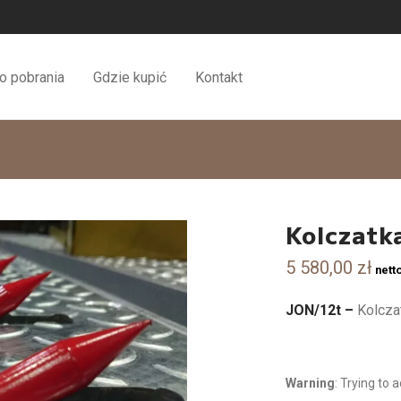
o pobrania
Gdzie kupić
Kontakt
Kolczatk
5 580,00
zł
nett
JON/12t –
Kolcza
Warning
: Trying to 