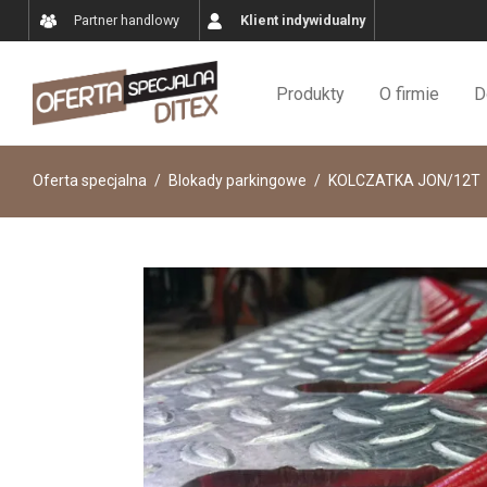
Partner handlowy
Klient indywidualny
Produkty
O firmie
D
Oferta specjalna
/
Blokady parkingowe
/
KOLCZATKA JON/12T