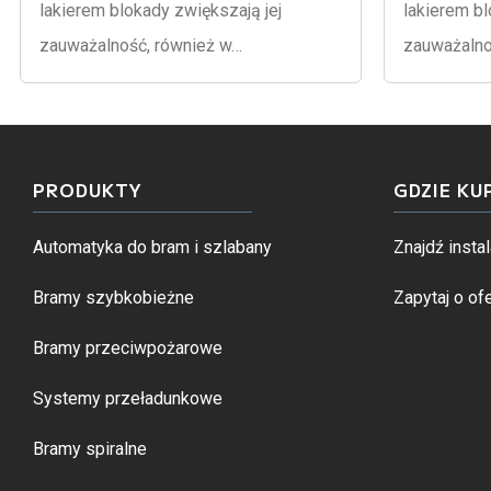
lakierem blokady zwiększają jej
lakierem bl
zauważalność, również w…
zauważalno
PRODUKTY
GDZIE KU
Automatyka do bram i szlabany
Znajdź instal
Bramy szybkobieżne
Zapytaj o ofe
Bramy przeciwpożarowe
Systemy przeładunkowe
Bramy spiralne