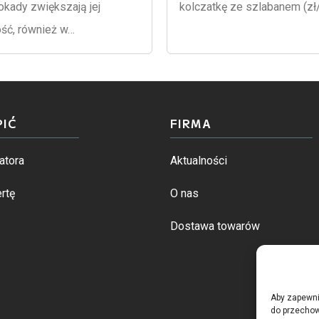
okady zwiększają jej
kolczatkę ze szlabanem (zł
ść, również w…
PIĆ
FIRMA
atora
Aktualności
rtę
O nas
Dostawa towarów
Aby zapewnić
do przechow