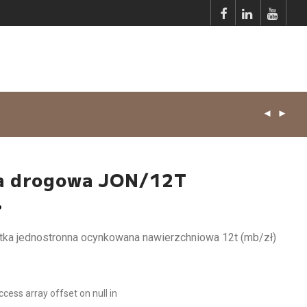
a drogowa JON/12T
o
tka jednostronna ocynkowana nawierzchniowa 12t (mb/zł)
access array offset on null in