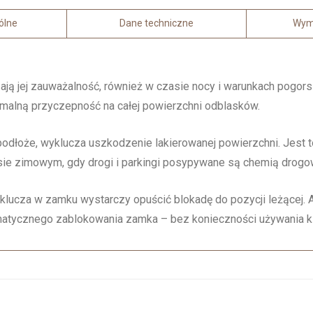
ólne
Dane techniczne
Wymi
ją jej zauważalność, również w czasie nocy i warunkach pogorsz
malną przyczepność na całej powierzchni odblasków.
odłoże, wyklucza uszkodzenie lakierowanej powierzchni. Jest t
resie zimowym, gdy drogi i parkingi posypywane są chemią drogo
 klucza w zamku wystarczy opuścić blokadę do pozycji leżącej
matycznego zablokowania zamka – bez konieczności używania k