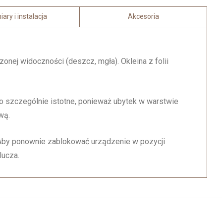
ary i instalacja
Akcesoria
onej widoczności (deszcz, mgła). Okleina z folii
o szczególnie istotne, ponieważ ubytek w warstwie
wą.
. Aby ponownie zablokować urządzenie w pozycji
lucza.