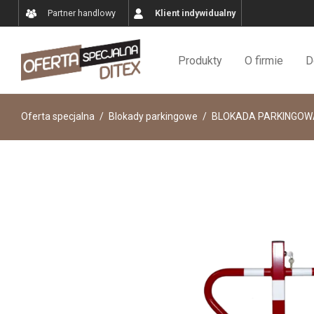
Partner handlowy
Klient indywidualny
Produkty
O firmie
D
Oferta specjalna
/
Blokady parkingowe
/
BLOKADA PARKINGOW