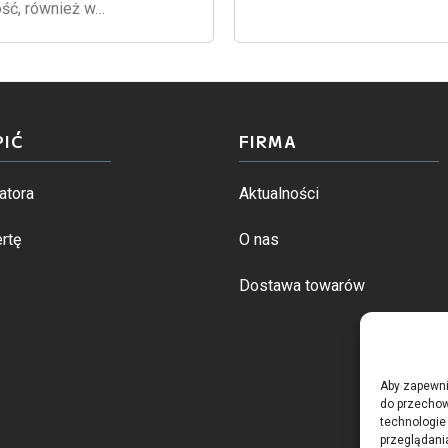
ść, również w…
PIĆ
FIRMA
atora
Aktualności
rtę
O nas
Dostawa towarów
Aby zapewnić
do przechow
technologie
przeglądania