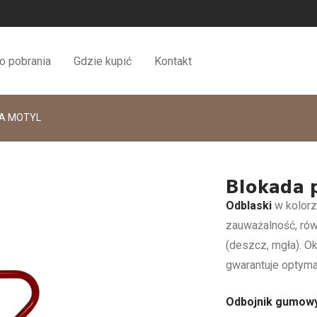
o pobrania
Gdzie kupić
Kontakt
A MOTYL
Blokada 
Odblaski
w kolorz
zauważalność, rów
(deszcz, mgła). Ok
gwarantuje optyma
Odbojnik gumow