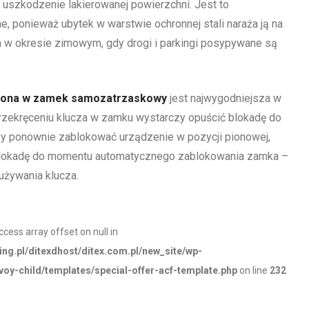
 uszkodzenie lakierowanej powierzchni. Jest to
e, ponieważ ubytek w warstwie ochronnej stali naraża ją na
 w okresie zimowym, gdy drogi i parkingi posypywane są
żona w zamek samozatrzaskowy
jest najwygodniejsza w
rzekręceniu klucza w zamku wystarczy opuścić blokadę do
Aby ponownie zablokować urządzenie w pozycji pionowej,
blokadę do momentu automatycznego zablokowania zamka –
używania klucza.
access array offset on null in
ing.pl/ditexdhost/ditex.com.pl/new_site/wp-
oy-child/templates/special-offer-acf-template.php
on line
232