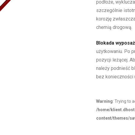
podłoże, wyklucza
szczególnie istotn
korozję zwłaszcza
chemią drogową.
Blokada wyposa
użytkowaniu. Po p
pozycji leżącej. 
należy podnieść 
bez konieczności 
Warning
: Trying to 
/home/klient.dhost
content/themes/sav