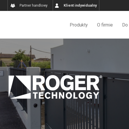
Partner handlowy
Klient indywidualny
Produkty
O firmie
Do 