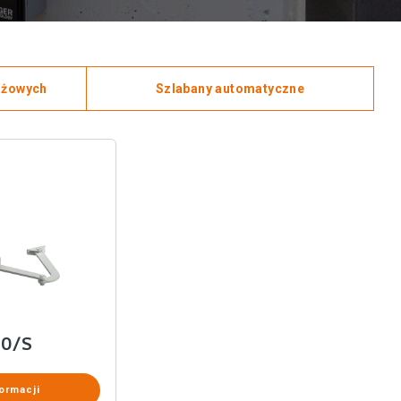
ażowych
Szlabany automatyczne
50/S
ormacji