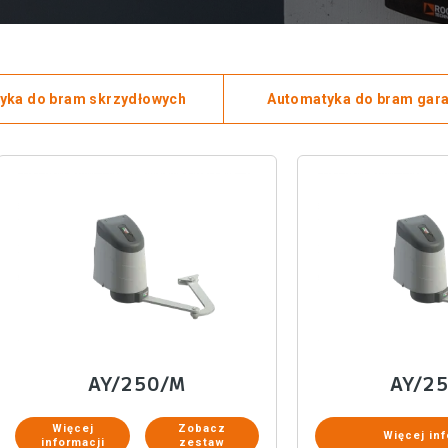
yka do bram skrzydłowych
Automatyka do bram gar
AY/250/M
AY/2
Więcej
Zobacz
Więcej inf
informacji
zestaw