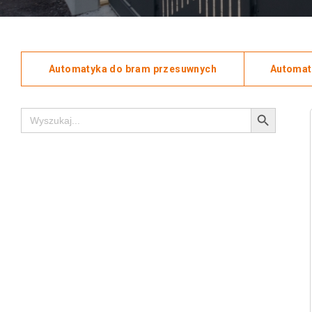
Automatyka do bram przesuwnych
Automat
Search Button
Search
for: