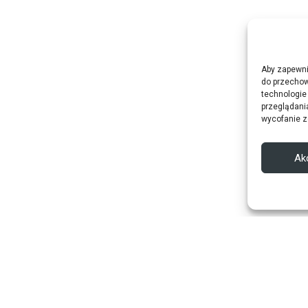
Aby zapewnić
do przechow
technologie
przeglądania
wycofanie z
Ak