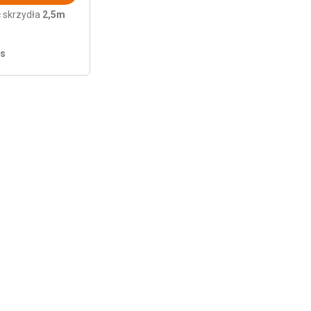
 skrzydła
2,5m
/s