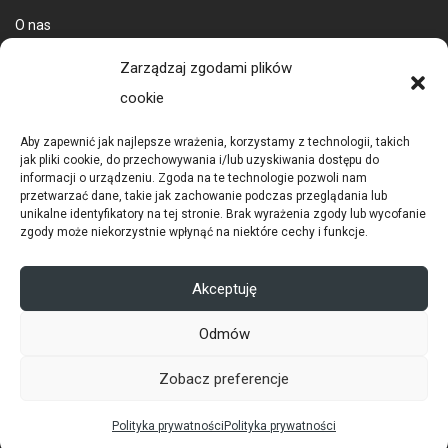
O nas
Dostawa towarów
Zarządzaj zgodami plików
cookie
Aby zapewnić jak najlepsze wrażenia, korzystamy z technologii, takich
jak pliki cookie, do przechowywania i/lub uzyskiwania dostępu do
informacji o urządzeniu. Zgoda na te technologie pozwoli nam
przetwarzać dane, takie jak zachowanie podczas przeglądania lub
unikalne identyfikatory na tej stronie. Brak wyrażenia zgody lub wycofanie
zgody może niekorzystnie wpłynąć na niektóre cechy i funkcje.
POLITYKA PRYWATNOŚCI
RODO
Akceptuję
COOKIES
Odmów
© 2026 Copyright Ditex |
infin sp. z o.o.
Zobacz preferencje
Polityka prywatności
Polityka prywatności