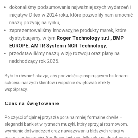
dokonaliśmy podsumowania najważniejszych wydarzeń i
inicjatyw Ditex w 2024 roku, które pozwoliły nam umocnić
naszą pozycję na rynku,
zaprezentowaliśmy innowacyjne produkty marek, które
dystrybuujemy, w tym
Roger Technology s.r.l., BMP
EUROPE, AMTR System i NGR Technology
,
przedstawiliśmy naszą wizję rozwoju oraz plany na
nadchodzący rok 2025.
Była to również okazja, aby podzielić się inspirującymi historiami
sukcesu naszych klientów i wspólnie świętować efekty
współpracy.
Czas na świętowanie
Po części oficjalnej przyszła pora na mniej formalne chwile –
elegancki bankiet w rytmach muzyki, który sprzyjał rozmowom,
wymianie doświadczeń oraz nawiązywaniu bliższych relacji w
naszej społeczności. Spotkanie było nie tylko okazją do integracji,