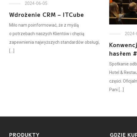
2024-06-05
Wdrożenie CRM – ITCube
Miło nam poinformować, że z myślą
o potrzebach naszych Klientów i chęcią
2024-
zapewnienia najwyższych standardów obsługi,
Konwencj
[...]
hasłem #
Spotkanie odb
Hotel & Restau
części. Oficja
Pani [...]
PRODUKTY
GDZIE KU