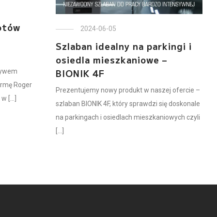
otów
2024-06-05
Szlaban idealny na parkingi i
osiedla mieszkaniowe –
BIONIK 4F
tywem
irmę Roger
Prezentujemy nowy produkt w naszej ofercie –
 [...]
szlaban BIONIK 4F, który sprawdzi się doskonale
na parkingach i osiedlach mieszkaniowych czyli
[...]