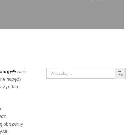
Search Button
Search
ology®
serii
for:
one napędy
 wszystkim
o
ach,
ię obszerny
ysłu