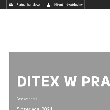
Partner handlowy
Klient indywidualny
DITEX W PR
Bez kategorii
5 czerwca, 2024