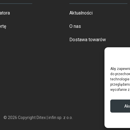
atora
Aktualności
rtę
O nas
Dostawa towarów
Aby zapewnić
do przechow
technologie
przeglądania
wycofanie z
Ak
© 2026 Copyright Ditex |
infin sp. z o.o.