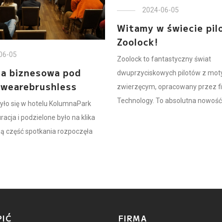
2024-06-05
Witamy w świecie pil
Zoolock!
06-05
Zoolock to fantastyczny świat
a biznesowa pod
dwuprzyciskowych pilotów z mo
wearebrushless
zwierzęcym, opracowany przez f
Technology. To absolutna nowość w
yło się w hotelu KolumnaPark
racja i podzielone było na klika
lną część spotkania rozpoczęła
PIĆ
FIRMA