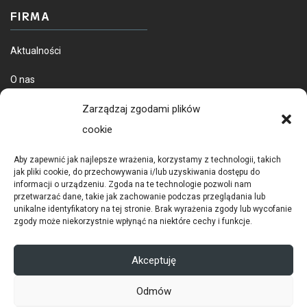
FIRMA
Aktualności
O nas
Dostawa towarów
Zarządzaj zgodami plików
cookie
Aby zapewnić jak najlepsze wrażenia, korzystamy z technologii, takich
jak pliki cookie, do przechowywania i/lub uzyskiwania dostępu do
informacji o urządzeniu. Zgoda na te technologie pozwoli nam
przetwarzać dane, takie jak zachowanie podczas przeglądania lub
unikalne identyfikatory na tej stronie. Brak wyrażenia zgody lub wycofanie
zgody może niekorzystnie wpłynąć na niektóre cechy i funkcje.
POLITYKA PRYWATNOŚCI
RODO
Akceptuję
COOKIES
Odmów