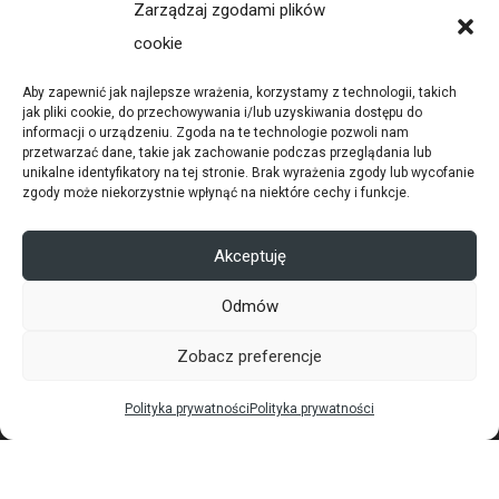
Zarządzaj zgodami plików
cookie
Aby zapewnić jak najlepsze wrażenia, korzystamy z technologii, takich
jak pliki cookie, do przechowywania i/lub uzyskiwania dostępu do
informacji o urządzeniu. Zgoda na te technologie pozwoli nam
przetwarzać dane, takie jak zachowanie podczas przeglądania lub
unikalne identyfikatory na tej stronie. Brak wyrażenia zgody lub wycofanie
zgody może niekorzystnie wpłynąć na niektóre cechy i funkcje.
Akceptuję
Odmów
PRODUKTY
Zobacz preferencje
Automatyka do bram i szlabany
Polityka prywatności
Polityka prywatności
Bramy szybkobieżne
Bramy przeciwpożarowe