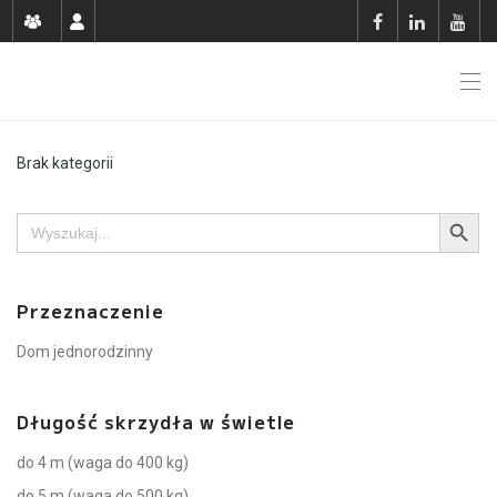
Brak kategorii
Search Button
Search
for:
Przeznaczenie
Dom jednorodzinny
Długość skrzydła w świetle
do 4 m (waga do 400 kg)
do 5 m (waga do 500 kg)