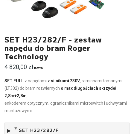
SET H23/282/F - zestaw
napędu do bram Roger
Technology
4 820,00
zł
netto
SET FULL
z napędami
z silnikami 230V,
ramionami łamanymi
(LT302) do bram rozwiernych
o max długościach skrzydeł
2,8m+2,8m
,
enkoderem optycznym, ogranicznikami microswitch i uchwytami
montażowymi.
SET H23/282/F