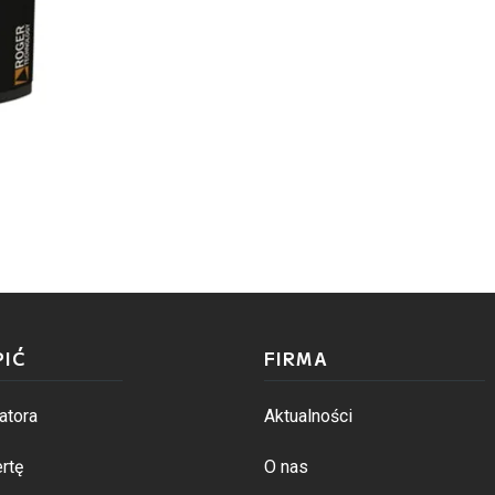
PIĆ
FIRMA
atora
Aktualności
rtę
O nas