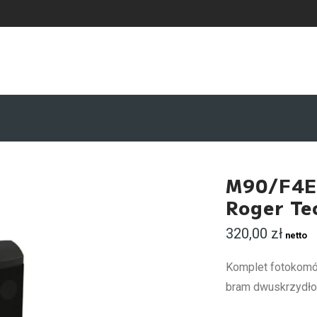
M90/F4ES
Roger Te
320,00
zł
netto
Komplet fotokomó
bram dwuskrzydłow