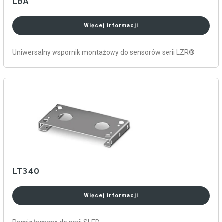
LBA
Więcej informacji
Uniwersalny wspornik montażowy do sensorów serii LZR®
LT340
Więcej informacji
Ramię łamane do serii SLED