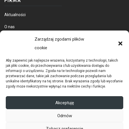
Aktualności
O nas
Dostawa towarów
Zarządzaj zgodami plików
cookie
Aby zapewnić jak najlepsze wrażenia, korzystamy z technologii, takich
jak pliki cookie, do przechowywania i/lub uzyskiwania dostępu do
informacji o urządzeniu. Zgoda na te technologie pozwoli nam
przetwarzać dane, takie jak zachowanie podczas przeglądania lub
unikalne identyfikatory na tej stronie. Brak wyrażenia zgody lub wycofanie
zgody może niekorzystnie wpłynąć na niektóre cechy i funkcje.
POLITYKA PRYWATNOŚCI
RODO
Akceptuję
COOKIES
Odmów
© 2026 Copyright Ditex |
infin sp. z o.o.
Zobacz preferencje