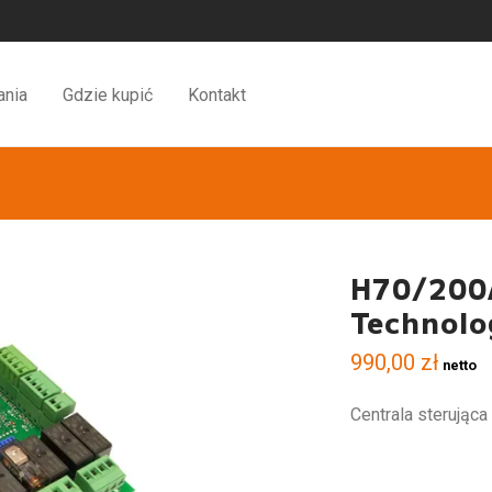
ania
Gdzie kupić
Kontakt
H70/200A
Technolo
990,00
zł
netto
Centrala sterując