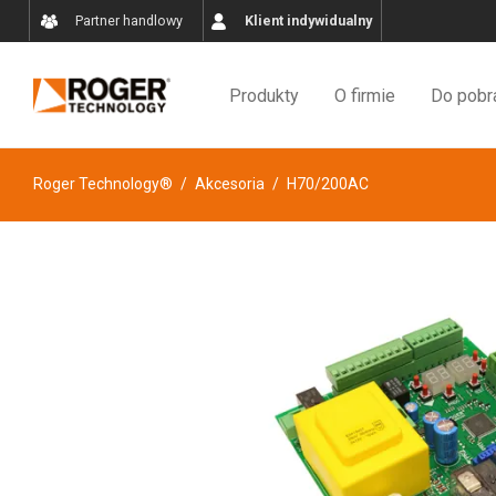
Partner handlowy
Klient indywidualny
Produkty
O firmie
Do pobr
Roger Technology®
/
Akcesoria
/
H70/200AC