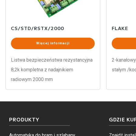
CS/STD/RSTX/2000
FLAKE
Więcej informacji
Listwa bezpieczeństwa rezystancyjna
2-kanałowy
8,2k kompletna z nadajnikiem
stałym /k
radiowym 2000 mm
PRODUKTY
GDZIE KU
Automatyka do bram i szlabany
Znajdź instal