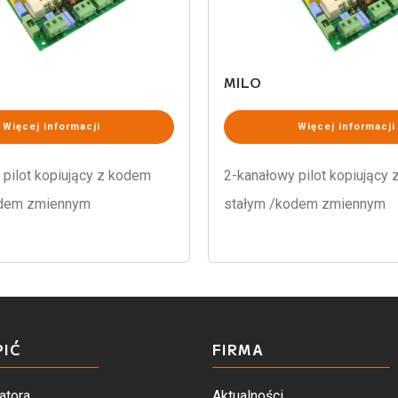
MILO
Więcej informacji
Więcej informacji
 pilot kopiujący z kodem
2-kanałowy pilot kopiujący
odem zmiennym
stałym /kodem zmiennym
PIĆ
FIRMA
atora
Aktualności