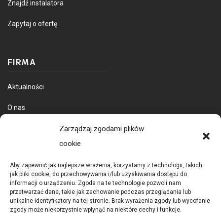
Znajdź instalatora
Zapytaj o ofertę
FIRMA
Aktualności
O nas
Dostawa towarów
Zarządzaj zgodami plików
cookie
Aby zapewnić jak najlepsze wrażenia, korzystamy z technologii, takich
jak pliki cookie, do przechowywania i/lub uzyskiwania dostępu do
informacji o urządzeniu. Zgoda na te technologie pozwoli nam
przetwarzać dane, takie jak zachowanie podczas przeglądania lub
unikalne identyfikatory na tej stronie. Brak wyrażenia zgody lub wycofanie
zgody może niekorzystnie wpłynąć na niektóre cechy i funkcje.
POLITYKA PRYWATNOŚCI