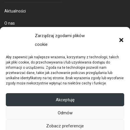
Aktualności
O nas
Dostawa towarów
Zarządzaj zgodami plików
cookie
Aby zapewnić jak najlepsze wrażenia, korzystamy z technologii, takich
jak pliki cookie, do przechowywania i/lub uzyskiwania dostępu do
informacji o urządzeniu. Zgoda na te technologie pozwoli nam
przetwarzać dane, takie jak zachowanie podczas przeglądania lub
unikalne identyfikatory na tej stronie. Brak wyrażenia zgody lub wycofanie
zgody może niekorzystnie wpłynąć na niektóre cechy i funkcje.
POLITYKA PRYWATNOŚCI
RODO
Akceptuję
COOKIES
Odmów
© 2026 Copyright Ditex |
infin sp. z o.o.
Zobacz preferencje