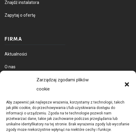
Znajdź instalatora
Zapytaj o ofertę
FIRMA
Aktualności
O nas
Dostawa towarów
Zarządzaj zgodami plików
cookie
Aby zapewnić jak najlepsze wrażenia, korzystamy z technologii, takich
jak pliki cookie, do przechowywania i/lub uzyskiwania dostępu do
informacji o urządzeniu. Zgoda na te technologie pozwoli nam
przetwarzać dane, takie jak zachowanie podczas przeglądania lub
unikalne identyfikatory na tej stronie. Brak wyrażenia zgody lub wycofanie
zgody może niekorzystnie wpłynąć na niektóre cechy i funkcje.
POLITYKA PRYWATNOŚCI