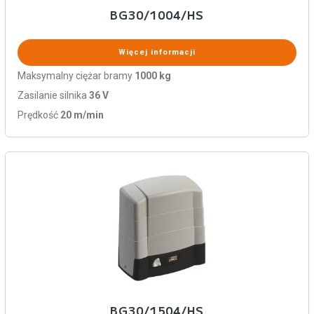
BG30/1004/HS
Więcej informacji
Maksymalny ciężar bramy
1000 kg
Zasilanie silnika
36 V
Prędkość
20 m/min
BG30/1504/HS