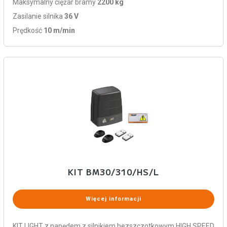
Maksymalny ciężar bramy
2200 kg
Zasilanie silnika
36 V
Prędkość
10 m/min
KIT BM30/310/HS/L
Więcej informacji
KIT LIGHT z napędem z silnikiem bezszczotkowym HIGH SPEED