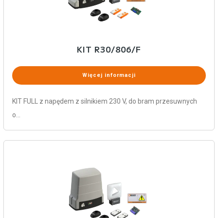
KIT R30/806/F
Więcej informacji
KIT FULL z napędem z silnikiem 230 V, do bram przesuwnych
o…