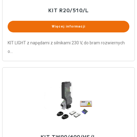
KIT R20/510/L
Więcej informacji
KIT LIGHT z napędami z silnikami 230 V, do bram rozwiernych
o…
KIT TW90/600/HS/L