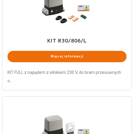
KIT R30/806/L
Więcej informacji
KIT FULL z napędem z silnikiem 230 V, do bram przesuwnych
o…