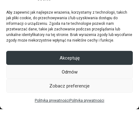
Aby zapewnić jak najlepsze wrażenia, korzystamy z technologii, takich
PRODUKTY
jak pliki cookie, do przechowywania i/lub uzyskiwania dostępu do
informacji o urządzeniu. Zgoda na te technologie pozwoli nam
przetwarzać dane, takie jak zachowanie podczas przeglądania lub
Automatyka do bram i szlabany
unikalne identyfikatory na tej stronie. Brak wyrażenia zgody lub wycofanie
zgody może niekorzystnie wpłynąć na niektóre cechy i funkcje.
Bramy szybkobieżne
Akceptuję
Bramy przeciwpożarowe
Systemy przeładunkowe
Odmów
Bramy spiralne
Zobacz preferencje
Oferta specjalna
Polityka prywatności
Polityka prywatności
GDZIE KUPIĆ
Znajdź instalatora