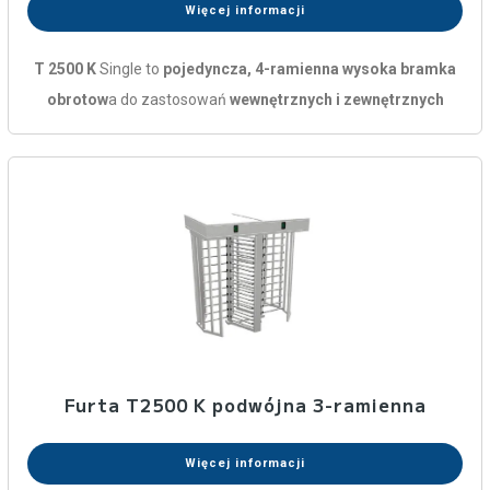
Więcej informacji
T 2500 K
Single to
pojedyncza, 4-ramienna wysoka bramka
obrotow
a do zastosowań
wewnętrznych i zewnętrznych
Furta T2500 K podwójna 3-ramienna
Więcej informacji