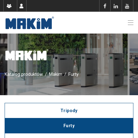
Katalog produktów
/
Makim
/
Furty
Tripody
Furty